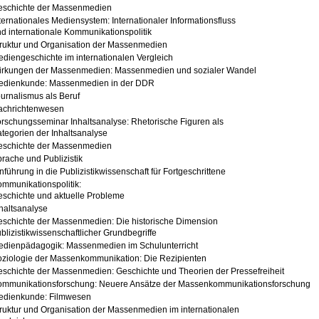
eschichte der Massenmedien
ternationales Mediensystem: Internationaler Informationsfluss
d internationale Kommunikationspolitik
ruktur und Organisation der Massenmedien
diengeschichte im internationalen Vergleich
irkungen der Massenmedien: Massenmedien und sozialer Wandel
edienkunde: Massenmedien in der DDR
urnalismus als Beruf
achrichtenwesen
rschungsseminar Inhaltsanalyse: Rhetorische Figuren als
tegorien der Inhaltsanalyse
eschichte der Massenmedien
rache und Publizistik
nführung in die Publizistikwissenschaft für Fortgeschrittene
mmunikationspolitik:
schichte und aktuelle Probleme
haltsanalyse
schichte der Massenmedien: Die historische Dimension
blizistikwissenschaftlicher Grundbegriffe
edienpädagogik: Massenmedien im Schulunterricht
ziologie der Massenkommunikation: Die Rezipienten
schichte der Massenmedien: Geschichte und Theorien der Pressefreiheit
ommunikationsforschung: Neuere Ansätze der Massenkommunikationsforschung
edienkunde: Filmwesen
ruktur und Organisation der Massenmedien im internationalen