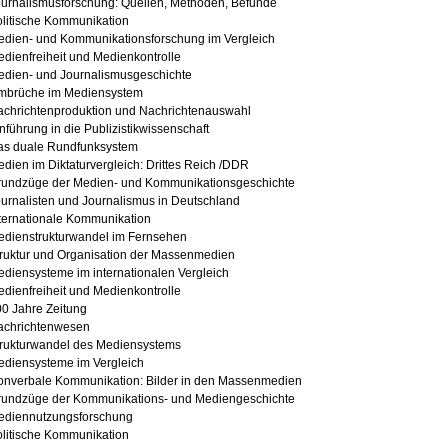
urnalismusforschung: Quellen, Methoden, Befunde
litische Kommunikation
dien- und Kommunikationsforschung im Vergleich
dienfreiheit und Medienkontrolle
dien- und Journalismusgeschichte
mbrüche im Mediensystem
chrichtenproduktion und Nachrichtenauswahl
nführung in die Publizistikwissenschaft
as duale Rundfunksystem
dien im Diktaturvergleich: Drittes Reich /DDR
rundzüge der Medien- und Kommunikationsgeschichte
urnalisten und Journalismus in Deutschland
ternationale Kommunikation
edienstrukturwandel im Fernsehen
ruktur und Organisation der Massenmedien
diensysteme im internationalen Vergleich
dienfreiheit und Medienkontrolle
0 Jahre Zeitung
achrichtenwesen
trukturwandel des Mediensystems
diensysteme im Vergleich
onverbale Kommunikation: Bilder in den Massenmedien
rundzüge der Kommunikations- und Mediengeschichte
ediennutzungsforschung
litische Kommunikation