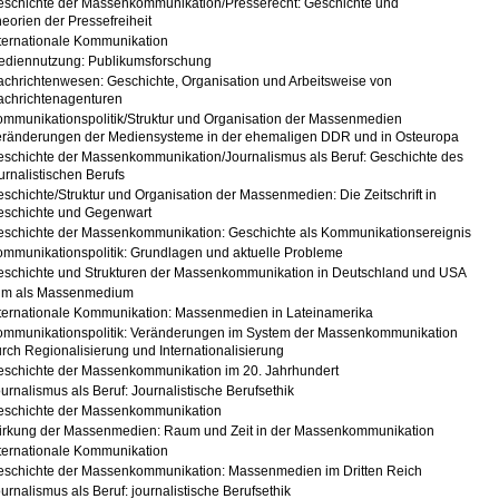
schichte der Massenkommunikation/Presserecht: Geschichte und
eorien der Pressefreiheit
ternationale Kommunikation
ediennutzung: Publikumsforschung
chrichtenwesen: Geschichte, Organisation und Arbeitsweise von
achrichtenagenturen
mmunikationspolitik/Struktur und Organisation der Massenmedien
eränderungen der Mediensysteme in der ehemaligen DDR und in Osteuropa
schichte der Massenkommunikation/Journalismus als Beruf: Geschichte des
urnalistischen Berufs
schichte/Struktur und Organisation der Massenmedien: Die Zeitschrift in
eschichte und Gegenwart
schichte der Massenkommunikation: Geschichte als Kommunikationsereignis
mmunikationspolitik: Grundlagen und aktuelle Probleme
schichte und Strukturen der Massenkommunikation in Deutschland und USA
ilm als Massenmedium
ternationale Kommunikation: Massenmedien in Lateinamerika
ommunikationspolitik: Veränderungen im System der Massenkommunikation
rch Regionalisierung und Internationalisierung
schichte der Massenkommunikation im 20. Jahrhundert
urnalismus als Beruf: Journalistische Berufsethik
eschichte der Massenkommunikation
irkung der Massenmedien: Raum und Zeit in der Massenkommunikation
ternationale Kommunikation
eschichte der Massenkommunikation: Massenmedien im Dritten Reich
urnalismus als Beruf: journalistische Berufsethik