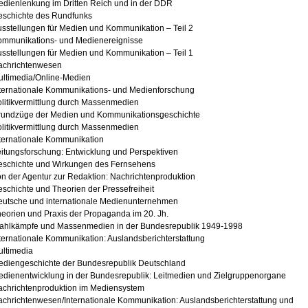
dienlenkung im Dritten Reich und in der DDR
eschichte des Rundfunks
sstellungen für Medien und Kommunikation – Teil 2
ommunikations- und Medienereignisse
sstellungen für Medien und Kommunikation – Teil 1
achrichtenwesen
ltimedia/Online-Medien
ternationale Kommunikations- und Medienforschung
litikvermittlung durch Massenmedien
rundzüge der Medien und Kommunikationsgeschichte
litikvermittlung durch Massenmedien
ternationale Kommunikation
itungsforschung: Entwicklung und Perspektiven
eschichte und Wirkungen des Fernsehens
n der Agentur zur Redaktion: Nachrichtenproduktion
schichte und Theorien der Pressefreiheit
eutsche und internationale Medienunternehmen
eorien und Praxis der Propaganda im 20. Jh.
ahlkämpfe und Massenmedien in der Bundesrepublik 1949-1998
ternationale Kommunikation: Auslandsberichterstattung
ltimedia
diengeschichte der Bundesrepublik Deutschland
dienentwicklung in der Bundesrepublik: Leitmedien und Zielgruppenorgane
chrichtenproduktion im Mediensystem
chrichtenwesen/Internationale Kommunikation: Auslandsberichterstattung und