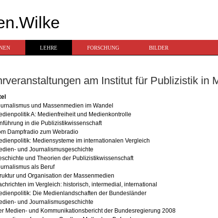
en.Wilke
ONEN
LEHRE
FORSCHUNG
BILDER
rveranstaltungen am Institut für Publizistik in 
tel
ournalismus und Massenmedien im Wandel
dienpolitik A: Medienfreiheit und Medienkontrolle
nführung in die Publizistikwissenschaft
om Dampfradio zum Webradio
dienpolitik: Mediensysteme im internationalen Vergleich
dien- und Journalismusgeschichte
schichte und Theorien der Publizistikwissenschaft
urnalismus als Beruf
ruktur und Organisation der Massenmedien
chrichten im Vergleich: historisch, intermedial, international
dienpolitik: Die Medienlandschaften der Bundesländer
dien- und Journalismusgeschichte
er Medien- und Kommunikationsbericht der Bundesregierung 2008