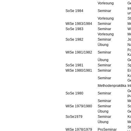
Vorlesung
G
In
SoSe 1984
Seminar
un
Vorlesung
St
WiSe 1983/1984
Seminar
Me
SoSe 1983
Seminar
W
Vorlesung
M
SoSe 1982
Seminar
Jo
Übung
N
Fo
WiSe 1981/1982
Seminar
Ka
Übung
G
SoSe 1981
Seminar
Sp
WiSe 1980/1981
Seminar
Ei
Ko
Seminar
Ge
Methodenpraktika
In
Ge
SoSe 1980
Seminar
pu
Seminar
M
WiSe 1979/1980
Seminar
So
Übung
Ge
SoSe1979
Seminar
K
Übung
M
St
WiSe 1978/1979
ProSeminar