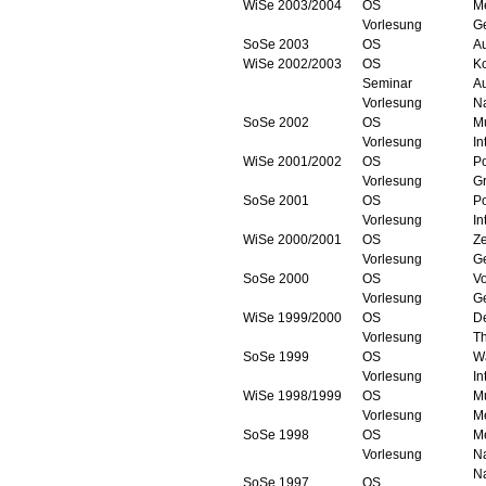
WiSe 2003/2004
OS
Me
Vorlesung
G
SoSe 2003
OS
Au
WiSe 2002/2003
OS
K
Seminar
Au
Vorlesung
N
SoSe 2002
OS
Mu
Vorlesung
In
WiSe 2001/2002
OS
Po
Vorlesung
G
SoSe 2001
OS
Po
Vorlesung
In
WiSe 2000/2001
OS
Ze
Vorlesung
G
SoSe 2000
OS
Vo
Vorlesung
Ge
WiSe 1999/2000
OS
D
Vorlesung
Th
SoSe 1999
OS
W
Vorlesung
In
WiSe 1998/1999
OS
Mu
Vorlesung
Me
SoSe 1998
OS
Me
Vorlesung
Na
Na
SoSe 1997
OS