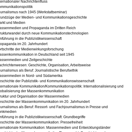
ternationaler Nachrichtenfluss
mmunikationspolitik
urnalismus nach 1945 (Werkstattseminar)
rundzüge der Medien- und Kommunikationsgeschichte
arkt und Medien
assenmedien und Propaganda im Dritten Reich
rukturwandel durch neue Kommunikationstechnologien
nführung in die Publizistikwissenschaft
opaganda im 20. Jahrhundert
rtschritte der Medienwirkungsforschung
ssenkommunikation in Deutschland seit 1945
assenmedien und Zeitgeschichte
chrichtenwesen: Geschichte, Organisation, Arbeitsweise
urnalismus als Beruf: Journalistische Berufsethik
assenmedien in Nord- und Südamerika
schichte der Publizistik- und Kommunikationswissenschaft
ternationale Kommunikation/Kommunikationspolitik: Internationalisierung und
lobalisierung der Massenkommunikation
ruktur und Organisation der Massenmedien
schichte der Massenkommunikation im 20. Jahrhundert
urnalismus als Beruf: Ressort- und Fachjournalismus in Presse und
unkmedien
nführung in die Publizistikwissenschaft: Grundbegriffe
schichte der Massenkommunikation: Pressefreiheit
ternationale Kommunikation: Massenmedien und Entwicklungsländer