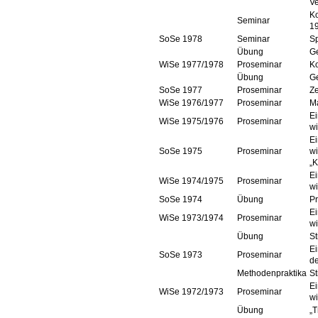
Ve
Ko
Seminar
1
SoSe 1978
Seminar
Sp
Übung
Ge
WiSe 1977/1978
Proseminar
Ko
Übung
G
SoSe 1977
Proseminar
Ze
WiSe 1976/1977
Proseminar
Ma
Ei
WiSe 1975/1976
Proseminar
wi
Ei
SoSe 1975
Proseminar
wi
„
Ei
WiSe 1974/1975
Proseminar
wi
SoSe 1974
Übung
Pr
Ei
WiSe 1973/1974
Proseminar
wi
Übung
St
Ei
SoSe 1973
Proseminar
de
Methodenpraktika
St
Ei
WiSe 1972/1973
Proseminar
wi
Übung
„T