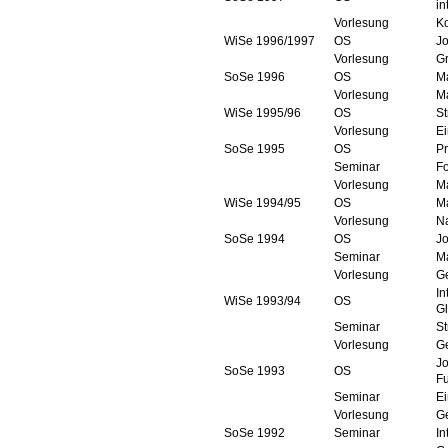
in
Vorlesung
Ko
WiSe 1996/1997
OS
Jo
Vorlesung
G
SoSe 1996
OS
M
Vorlesung
M
WiSe 1995/96
OS
St
Vorlesung
Ei
SoSe 1995
OS
Pr
Seminar
Fo
Vorlesung
Ma
WiSe 1994/95
OS
M
Vorlesung
Na
SoSe 1994
OS
Jo
Seminar
M
Vorlesung
Ge
In
WiSe 1993/94
OS
G
Seminar
St
Vorlesung
Ge
Jo
SoSe 1993
OS
F
Seminar
Ei
Vorlesung
Ge
SoSe 1992
Seminar
In