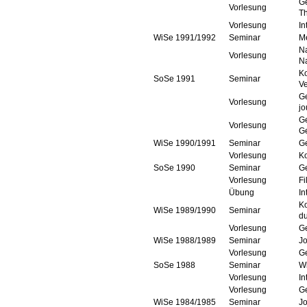
Ge
Vorlesung
Th
Vorlesung
In
WiSe 1991/1992
Seminar
M
Na
Vorlesung
N
Ko
SoSe 1991
Seminar
V
Ge
Vorlesung
jo
Ge
Vorlesung
G
WiSe 1990/1991
Seminar
Ge
Vorlesung
Ko
SoSe 1990
Seminar
Ge
Vorlesung
F
Übung
In
K
WiSe 1989/1990
Seminar
du
Vorlesung
Ge
WiSe 1988/1989
Seminar
Jo
Vorlesung
G
SoSe 1988
Seminar
W
Vorlesung
In
Vorlesung
G
WiSe 1984/1985
Seminar
Jo