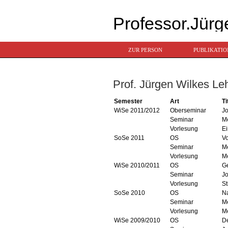
Professor.Jürg
ZUR PERSON
PUBLIKATI
Prof. Jürgen Wilkes Leh
Semester
Art
Ti
WiSe 2011/2012
Oberseminar
J
Seminar
Me
Vorlesung
Ei
SoSe 2011
OS
V
Seminar
Me
Vorlesung
Me
WiSe 2010/2011
OS
Ge
Seminar
Jo
Vorlesung
St
SoSe 2010
OS
Na
Seminar
Me
Vorlesung
Me
WiSe 2009/2010
OS
D