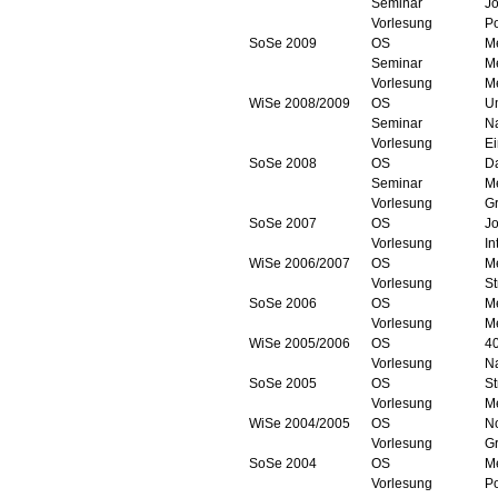
Seminar
Jo
Vorlesung
Po
SoSe 2009
OS
Me
Seminar
Me
Vorlesung
Me
WiSe 2008/2009
OS
U
Seminar
Na
Vorlesung
Ei
SoSe 2008
OS
D
Seminar
Me
Vorlesung
G
SoSe 2007
OS
Jo
Vorlesung
In
WiSe 2006/2007
OS
M
Vorlesung
St
SoSe 2006
OS
Me
Vorlesung
Me
WiSe 2005/2006
OS
40
Vorlesung
N
SoSe 2005
OS
S
Vorlesung
Me
WiSe 2004/2005
OS
N
Vorlesung
G
SoSe 2004
OS
M
Vorlesung
Po