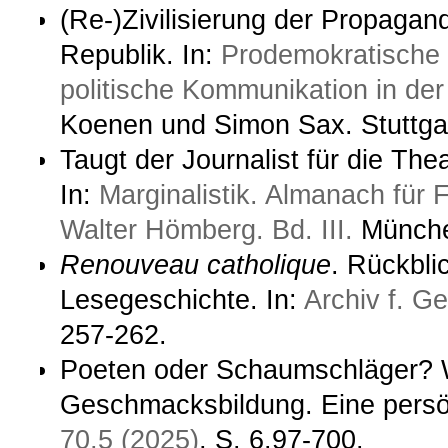
(Re-)Zivilisierung der Propaga
Republik. In:
Prodemokratische 
politische Kommunikation in de
Koenen und Simon Sax. Stuttgart
Taugt der Journalist für die The
In:
Marginalistik. Almanach für 
Walter Hömberg. Bd. III.
München
Renouveau catholique
. Rückbli
Lesegeschichte. In:
Archiv f. G
257-262.
Poeten oder Schaumschläger? W
Geschmacksbildung. Eine persön
70,5 (2025)
, S. 6.97-700.