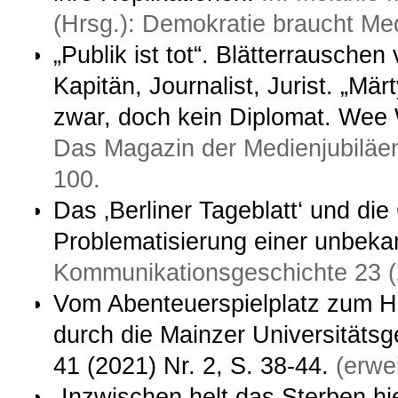
(Hrsg.): Demokratie braucht Me
„Publik ist tot“. Blätterrausch
Kapitän, Journalist, Jurist. „Mä
zwar, doch kein Diplomat. Wee W
Das Magazin der Medienjubiläen
100.
Das ‚Berliner Tageblatt‘ und di
Problematisierung einer unbeka
Kommunikationsgeschichte 23 (
Vom Abenteuerspielplatz zum Ho
durch die Mainzer Universitätsge
41 (2021) Nr. 2, S. 38-44.
(erwe
„Inzwischen helt das Sterben h